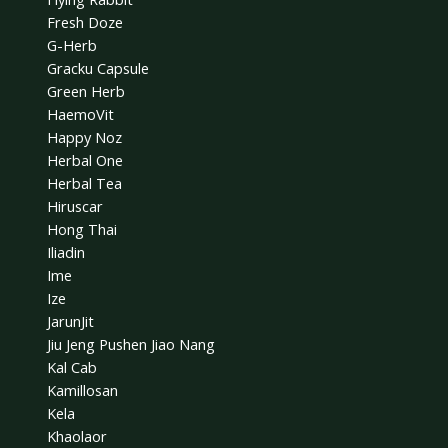
Fresh Doze
G-Herb
Gracku Capsule
Green Herb
HaemoVit
Happy Noz
Herbal One
Herbal Tea
Hiruscar
Hong Thai
Iliadin
Ime
Ize
JarunJit
Jiu Jeng Pushen Jiao Nang
Kal Cab
Kamillosan
Kela
Khaolaor