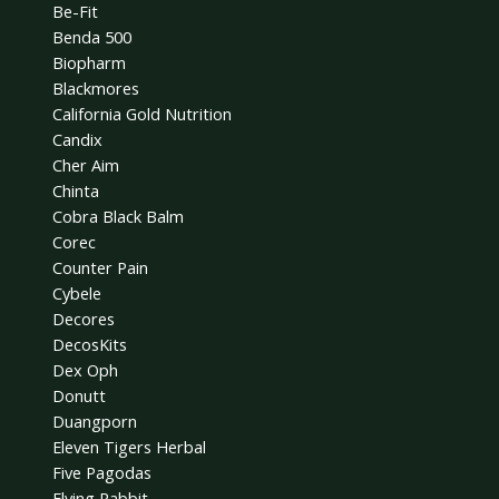
Be-Fit
Benda 500
Biopharm
Blackmores
California Gold Nutrition
Candix
Cher Aim
Chinta
Cobra Black Balm
Corec
Counter Pain
Cybele
Decores
DecosKits
Dex Oph
Donutt
Duangporn
Eleven Tigers Herbal
Five Pagodas
Flying Rabbit