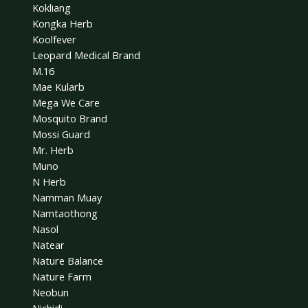
Kokliang
Kongka Herb
Koolfever
Leopard Medical Brand
M.16
Mae Kularb
Mega We Care
Mosquito Brand
Mossi Guard
Mr. Herb
Muno
N Herb
Namman Muay
Namtaothong
Nasol
Natear
Nature Balance
Nature Farm
Neobun
Nichidi