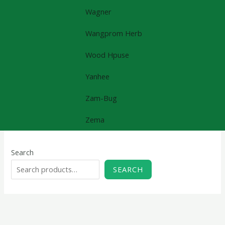
Wagner
Wangprom Herb
Wood Hpuse
Yanhee
Zam-Bug
Zema
Search
SEARCH