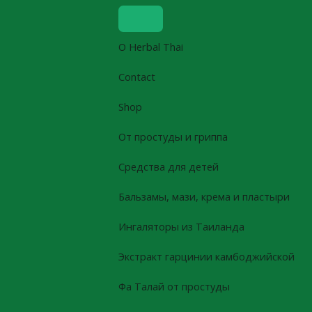
Skip
to
content
О Herbal Thai
Contact
Shop
От простуды и гриппа
Средства для детей
Бальзамы, мази, крема и пластыри
Ингаляторы из Таиланда
Экстракт гарцинии камбоджийской
Фа Талай от простуды