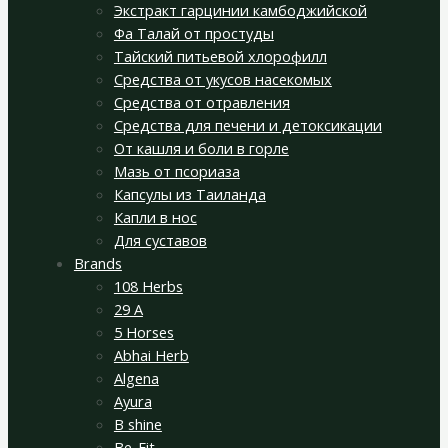
Экстракт гарцинии камбоджийской
Фа Талай от простуды
Тайский питьевой хлорофилл
Средства от укусов насекомых
Средства от отравления
Средства для печени и детоксикации
От кашля и боли в горле
Мазь от псориаза
Капсулы из Таиланда
Капли в нос
Для суставов
Brands
108 Herbs
29 A
5 Horses
Abhai Herb
Algena
Ayura
B shine
Be-Fit