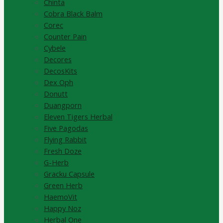
Chinta
Cobra Black Balm
Corec
Counter Pain
Cybele
Decores
DecosKits
Dex Oph
Donutt
Duangporn
Eleven Tigers Herbal
Five Pagodas
Flying Rabbit
Fresh Doze
G-Herb
Gracku Capsule
Green Herb
HaemoVit
Happy Noz
Herbal One