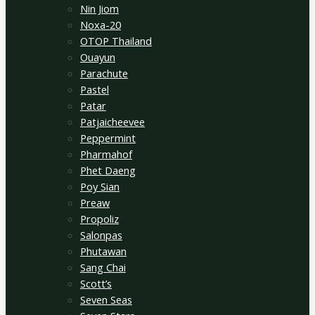
Nin Jiom
Noxa-20
OTOP Thailand
Ouayun
Parachute
Pastel
Patar
Patjaicheevee
Peppermint
Pharmahof
Phet Daeng
Poy Sian
Preaw
Propoliz
Salonpas
Phutawan
Sang Chai
Scott’s
Seven Seas