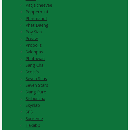
Patjaicheevee
Peppermint
Pharmahof
Phet Daeng
Poy Sian
Preaw
Propoliz
Salonpas
Phutawan
Sang Chai
Scott's
Seven Seas
Seven Stars
Siang Pure
Siribuncha
Skynlab
SPS
Supreme
Takabb