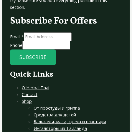
try. Make sure you add everything possible in this
section.
Subscribe For Offers
Email
*
Phone
SUBSCRIBE
Quick Links
О Herbal Thai
Contact
Shop
От простуды и гриппа
Средства для детей
Бальзамы, мази, крема и пластыри
Ингаляторы из Таиланда