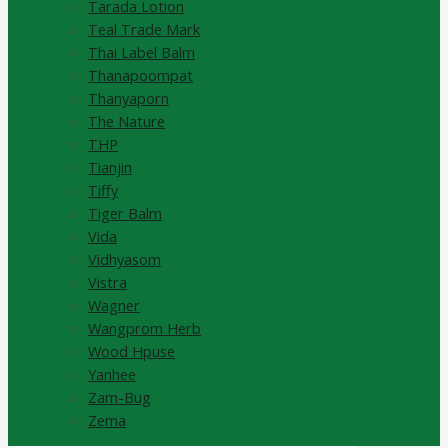
Tarada Lotion
Teal Trade Mark
Thai Label Balm
Thanapoompat
Thanyaporn
The Nature
THP
Tianjin
Tiffy
Tiger Balm
Vida
Vidhyasom
Vistra
Wagner
Wangprom Herb
Wood Hpuse
Yanhee
Zam-Bug
Zema