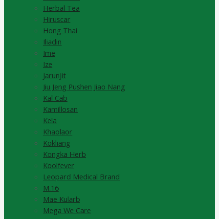
Herbal Tea
Hiruscar
Hong Thai
Iliadin
Ime
Ize
JarunJit
Jiu Jeng Pushen Jiao Nang
Kal Cab
Kamillosan
Kela
Khaolaor
Kokliang
Kongka Herb
Koolfever
Leopard Medical Brand
M.16
Mae Kularb
Mega We Care