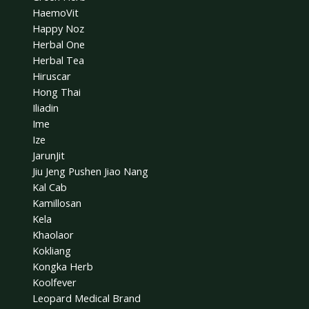
HaemoVit
Happy Noz
Herbal One
Herbal Tea
Hiruscar
Hong Thai
Iliadin
Ime
Ize
JarunJit
Jiu Jeng Pushen Jiao Nang
Kal Cab
Kamillosan
Kela
Khaolaor
Kokliang
Kongka Herb
Koolfever
Leopard Medical Brand