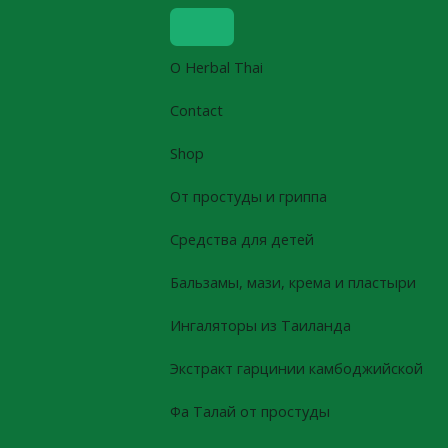
Skip
to
content
О Herbal Thai
Contact
Shop
От простуды и гриппа
Средства для детей
Бальзамы, мази, крема и пластыри
Ингаляторы из Таиланда
Экстракт гарцинии камбоджийской
Фа Талай от простуды