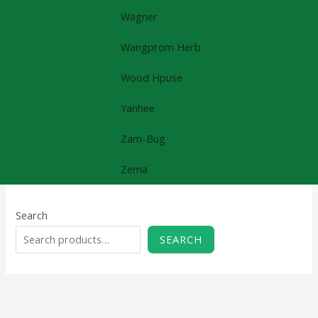
Wagner
Wangprom Herb
Wood Hpuse
Yanhee
Zam-Bug
Zema
Search
SEARCH