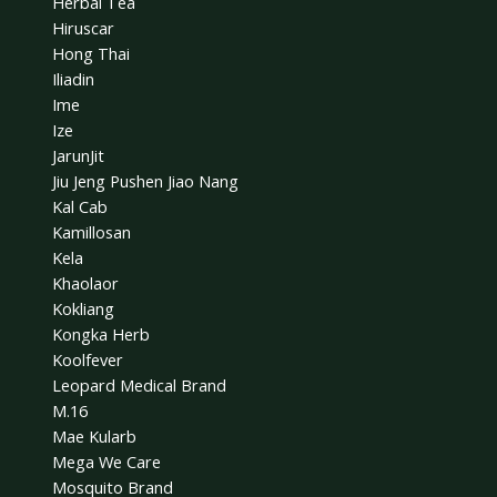
Herbal Tea
Hiruscar
Hong Thai
Iliadin
Ime
Ize
JarunJit
Jiu Jeng Pushen Jiao Nang
Kal Cab
Kamillosan
Kela
Khaolaor
Kokliang
Kongka Herb
Koolfever
Leopard Medical Brand
M.16
Mae Kularb
Mega We Care
Mosquito Brand