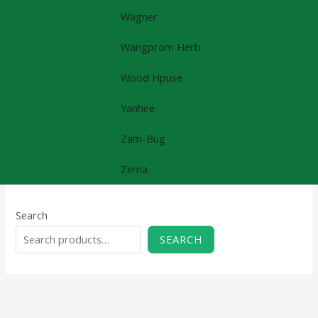
Wagner
Wangprom Herb
Wood Hpuse
Yanhee
Zam-Bug
Zema
Search
SEARCH