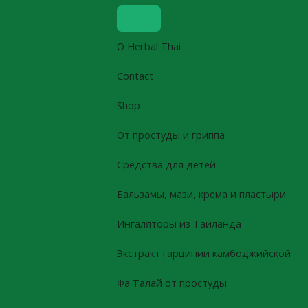
Skip
to
content
О Herbal Thai
Contact
Shop
От простуды и гриппа
Средства для детей
Бальзамы, мази, крема и пластыри
Ингаляторы из Таиланда
Экстракт гарцинии камбоджийской
Фа Талай от простуды