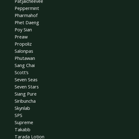
Patjaicheevee
Peppermint
Pharmahof
Phet Daeng
Poy Sian
Preaw
Propoliz
Salonpas
Phutawan
Sang Chai
Scott’s
Seven Seas
Seven Stars
Siang Pure
Siribuncha
Skynlab
SPS
Supreme
Takabb
Tarada Lotion