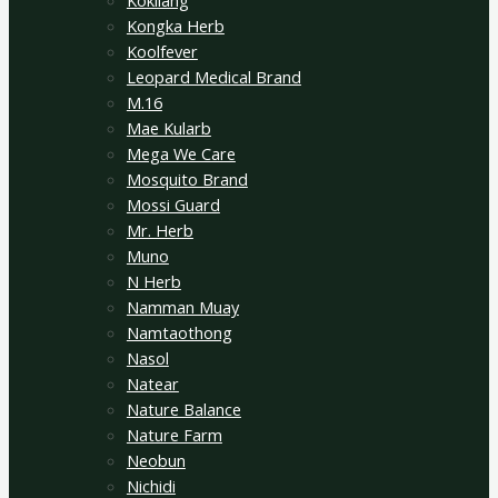
Kokliang
Kongka Herb
Koolfever
Leopard Medical Brand
M.16
Mae Kularb
Mega We Care
Mosquito Brand
Mossi Guard
Mr. Herb
Muno
N Herb
Namman Muay
Namtaothong
Nasol
Natear
Nature Balance
Nature Farm
Neobun
Nichidi