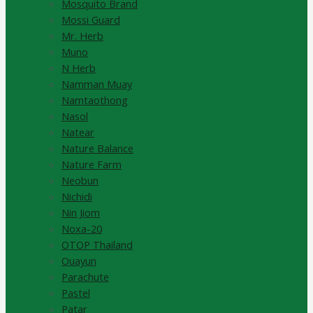
Mosquito Brand
Mossi Guard
Mr. Herb
Muno
N Herb
Namman Muay
Namtaothong
Nasol
Natear
Nature Balance
Nature Farm
Neobun
Nichidi
Nin Jiom
Noxa-20
OTOP Thailand
Ouayun
Parachute
Pastel
Patar