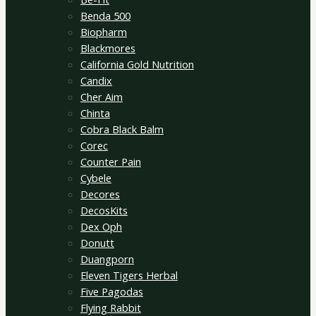
Benda 500
Biopharm
Blackmores
California Gold Nutrition
Candix
Cher Aim
Chinta
Cobra Black Balm
Corec
Counter Pain
Cybele
Decores
DecosKits
Dex Oph
Donutt
Duangporn
Eleven Tigers Herbal
Five Pagodas
Flying Rabbit