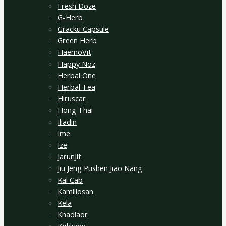
Fresh Doze
G-Herb
Gracku Capsule
Green Herb
HaemoVit
Happy Noz
Herbal One
Herbal Tea
Hiruscar
Hong Thai
Iliadin
Ime
Ize
JarunJit
Jiu Jeng Pushen Jiao Nang
Kal Cab
Kamillosan
Kela
Khaolaor