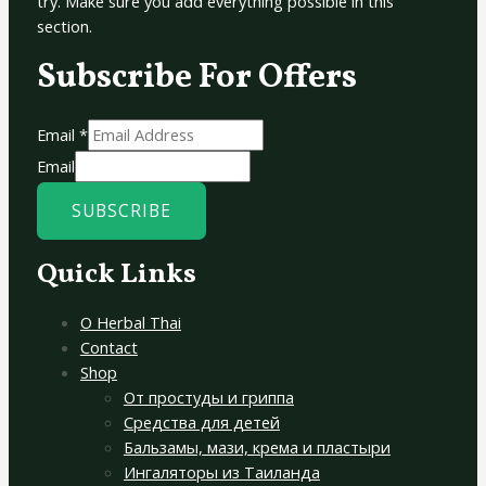
try. Make sure you add everything possible in this
section.
Subscribe For Offers
Email
*
Email
SUBSCRIBE
Quick Links
О Herbal Thai
Contact
Shop
От простуды и гриппа
Средства для детей
Бальзамы, мази, крема и пластыри
Ингаляторы из Таиланда