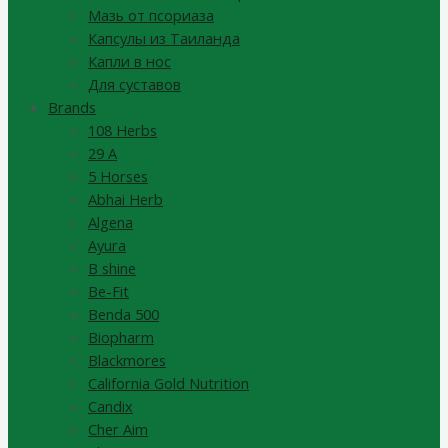
Мазь от псориаза
Капсулы из Таиланда
Капли в нос
Для суставов
Brands
108 Herbs
29 A
5 Horses
Abhai Herb
Algena
Ayura
B shine
Be-Fit
Benda 500
Biopharm
Blackmores
California Gold Nutrition
Candix
Cher Aim