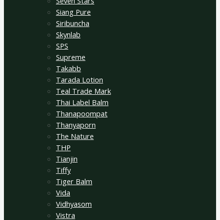
Seven Stars
Siang Pure
Siribuncha
Skynlab
SPS
Supreme
Takabb
Tarada Lotion
Teal Trade Mark
Thai Label Balm
Thanapoompat
Thanyaporn
The Nature
THP
Tianjin
Tiffy
Tiger Balm
Vida
Vidhyasom
Vistra