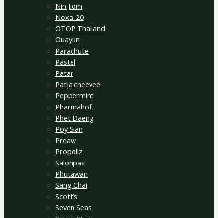
Nin Jiom
Noxa-20
OTOP Thailand
Ouayun
Parachute
Pastel
Patar
Patjaicheevee
Peppermint
Pharmahof
Phet Daeng
Poy Sian
Preaw
Propoliz
Salonpas
Phutawan
Sang Chai
Scott’s
Seven Seas