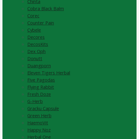
Chinta
Cobra Black Balm
Corec
Counter Pain
Cybele
Decores
DecosKits
Dex Oph
Donutt
Duangporn
Eleven Tigers Herbal
Five Pagodas
Flying Rabbit
Fresh Doze
G-Herb
Gracku Capsule
Green Herb
HaemoVit
Happy Noz
Herbal One