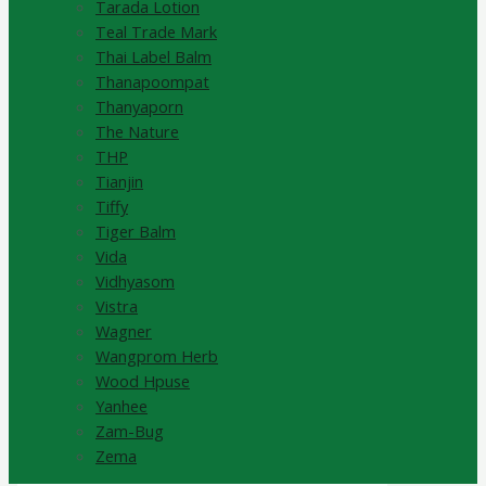
Tarada Lotion
Teal Trade Mark
Thai Label Balm
Thanapoompat
Thanyaporn
The Nature
THP
Tianjin
Tiffy
Tiger Balm
Vida
Vidhyasom
Vistra
Wagner
Wangprom Herb
Wood Hpuse
Yanhee
Zam-Bug
Zema