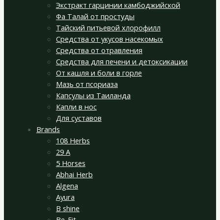
Экстракт гарцинии камбоджийской
Фа Талай от простуды
Тайский питьевой хлорофилл
Средства от укусов насекомых
Средства от отравления
Средства для печени и детоксикации
От кашля и боли в горле
Мазь от псориаза
Капсулы из Таиланда
Капли в нос
Для суставов
Brands
108 Herbs
29 A
5 Horses
Abhai Herb
Algena
Ayura
B shine
Be-Fit