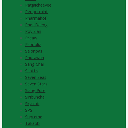
Patjaicheevee
Peppermint
Pharmahof
Phet Daeng
Poy Sian
Preaw
Propoliz
Salonpas
Phutawan
Sang Chai
Scott's
Seven Seas
Seven Stars
Siang Pure
Siribuncha
Skynlab
SPS
Supreme
Takabb