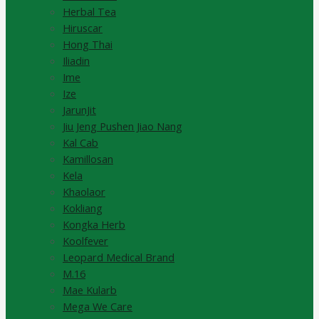
Herbal Tea
Hiruscar
Hong Thai
Iliadin
Ime
Ize
JarunJit
Jiu Jeng Pushen Jiao Nang
Kal Cab
Kamillosan
Kela
Khaolaor
Kokliang
Kongka Herb
Koolfever
Leopard Medical Brand
M.16
Mae Kularb
Mega We Care