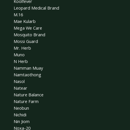
Koolfever
Leopard Medical Brand
M.16
Mae Kularb
Mega We Care
Mosquito Brand
Mossi Guard
Mr. Herb
Muno
N Herb
Namman Muay
Namtaothong
Nasol
Natear
Nature Balance
Nature Farm
Neobun
Nichidi
Nin Jiom
Noxa-20