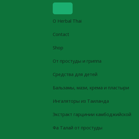
Skip
to
content
О Herbal Thai
Contact
Shop
От простуды и гриппа
Средства для детей
Бальзамы, мази, крема и пластыри
Ингаляторы из Таиланда
Экстракт гарцинии камбоджийской
Фа Талай от простуды