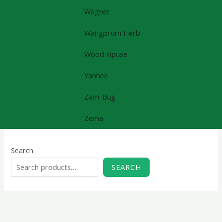
Wagner
Wangprom Herb
Wood Hpuse
Yanhee
Zam-Bug
Zema
Search
SEARCH