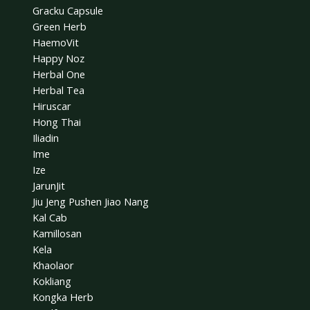
Gracku Capsule
Green Herb
HaemoVit
Happy Noz
Herbal One
Herbal Tea
Hiruscar
Hong Thai
Iliadin
Ime
Ize
JarunJit
Jiu Jeng Pushen Jiao Nang
Kal Cab
Kamillosan
Kela
Khaolaor
Kokliang
Kongka Herb