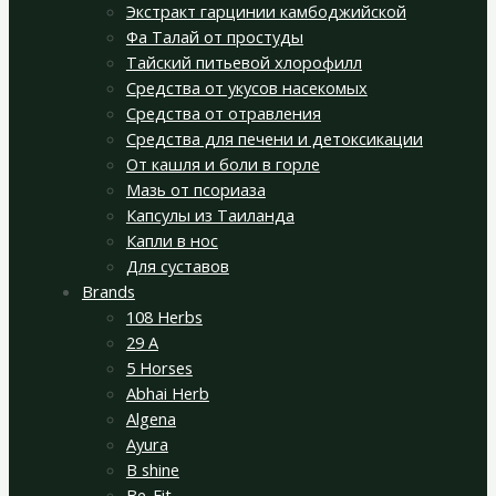
Экстракт гарцинии камбоджийской
Фа Талай от простуды
Тайский питьевой хлорофилл
Средства от укусов насекомых
Средства от отравления
Средства для печени и детоксикации
От кашля и боли в горле
Мазь от псориаза
Капсулы из Таиланда
Капли в нос
Для суставов
Brands
108 Herbs
29 A
5 Horses
Abhai Herb
Algena
Ayura
B shine
Be-Fit