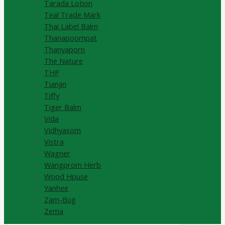
Tarada Lotion
Teal Trade Mark
Thai Label Balm
Thanapoompat
Thanyaporn
The Nature
THP
Tianjin
Tiffy
Tiger Balm
Vida
Vidhyasom
Vistra
Wagner
Wangprom Herb
Wood Hpuse
Yanhee
Zam-Bug
Zema