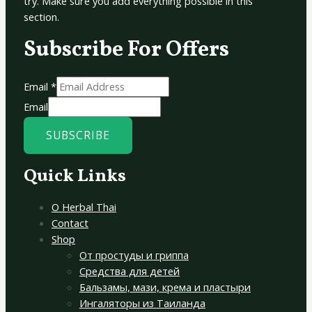
try. Make sure you add everything possible in this
section.
Subscribe For Offers
Email
*
Email
SUBSCRIBE
Quick Links
О Herbal Thai
Contact
Shop
От простуды и гриппа
Средства для детей
Бальзамы, мази, крема и пластыри
Ингаляторы из Таиланда