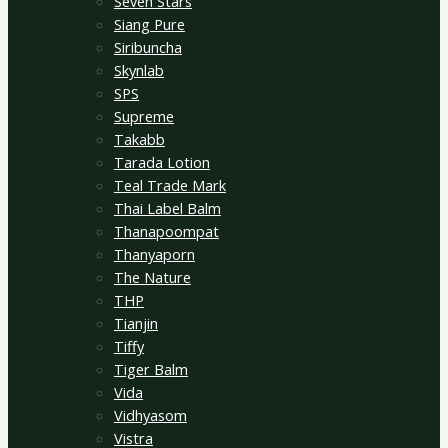
Seven Stars
Siang Pure
Siribuncha
Skynlab
SPS
Supreme
Takabb
Tarada Lotion
Teal Trade Mark
Thai Label Balm
Thanapoompat
Thanyaporn
The Nature
THP
Tianjin
Tiffy
Tiger Balm
Vida
Vidhyasom
Vistra