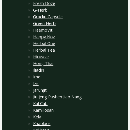
Fresh Doze
G-Herb
Gracku Capsule
Green Herb
HaemoVit
Happy Noz
Herbal One
Herbal Tea
Hiruscar
Hong Thai
Iliadin
Ime
Ize
JarunJit
Jiu Jeng Pushen Jiao Nang
Kal Cab
Kamillosan
Kela
Khaolaor