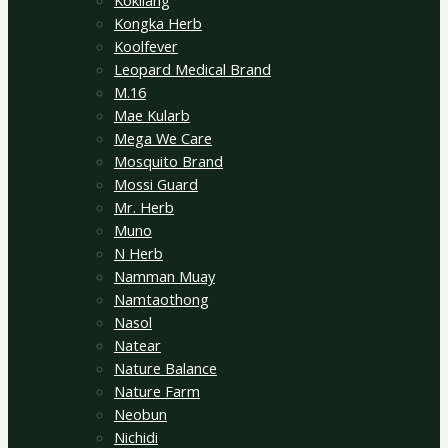
Kokliang
Kongka Herb
Koolfever
Leopard Medical Brand
M.16
Mae Kularb
Mega We Care
Mosquito Brand
Mossi Guard
Mr. Herb
Muno
N Herb
Namman Muay
Namtaothong
Nasol
Natear
Nature Balance
Nature Farm
Neobun
Nichidi