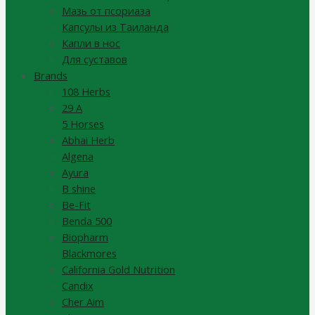
Мазь от псориаза
Капсулы из Таиланда
Капли в нос
Для суставов
Brands
108 Herbs
29 A
5 Horses
Abhai Herb
Algena
Ayura
B shine
Be-Fit
Benda 500
Biopharm
Blackmores
California Gold Nutrition
Candix
Cher Aim