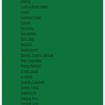
Chinta
Cobra Black Balm
Corec
Counter Pain
Cybele
Decores
DecosKits
Dex Oph
Donutt
Duangporn
Eleven Tigers Herbal
Five Pagodas
Flying Rabbit
Fresh Doze
G-Herb
Gracku Capsule
Green Herb
HaemoVit
Happy Noz
Herbal One