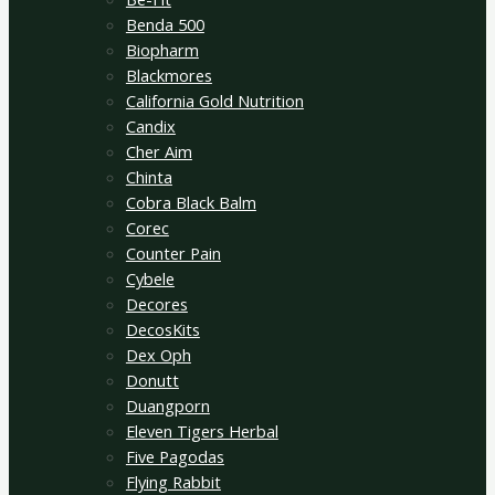
Benda 500
Biopharm
Blackmores
California Gold Nutrition
Candix
Cher Aim
Chinta
Cobra Black Balm
Corec
Counter Pain
Cybele
Decores
DecosKits
Dex Oph
Donutt
Duangporn
Eleven Tigers Herbal
Five Pagodas
Flying Rabbit