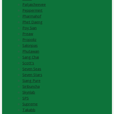
Patjaicheevee
Peppermint
Pharmahof
Phet Daeng
Poy Sian
Preaw
Propoliz
Salonpas
Phutawan
Sang Chai
Scott's
Seven Seas
Seven Stars
Siang Pure
Siribuncha
Skynlab
SPS
Supreme
Takabb