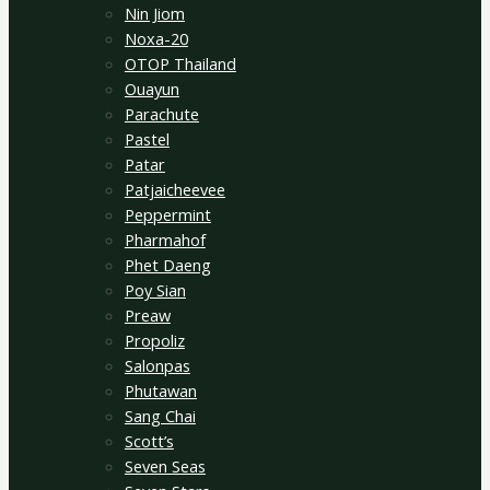
Nin Jiom
Noxa-20
OTOP Thailand
Ouayun
Parachute
Pastel
Patar
Patjaicheevee
Peppermint
Pharmahof
Phet Daeng
Poy Sian
Preaw
Propoliz
Salonpas
Phutawan
Sang Chai
Scott’s
Seven Seas