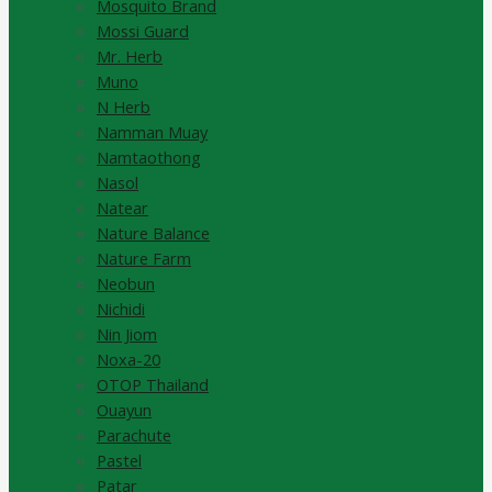
Mosquito Brand
Mossi Guard
Mr. Herb
Muno
N Herb
Namman Muay
Namtaothong
Nasol
Natear
Nature Balance
Nature Farm
Neobun
Nichidi
Nin Jiom
Noxa-20
OTOP Thailand
Ouayun
Parachute
Pastel
Patar