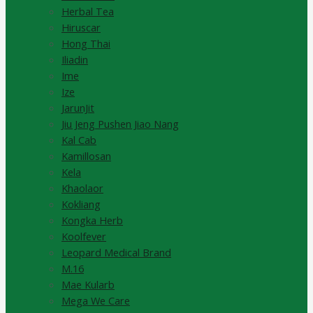
Herbal Tea
Hiruscar
Hong Thai
Iliadin
Ime
Ize
JarunJit
Jiu Jeng Pushen Jiao Nang
Kal Cab
Kamillosan
Kela
Khaolaor
Kokliang
Kongka Herb
Koolfever
Leopard Medical Brand
M.16
Mae Kularb
Mega We Care